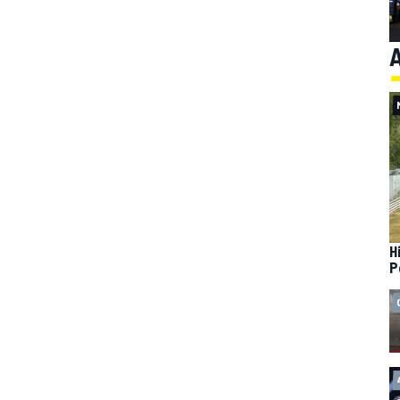
A
H
P