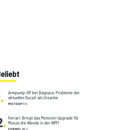
eliebt
1
.
Armpump-OP bei Bagnaia: Probleme der
aktuellen Ducati als Ursache
MOTOGP
11 h
2
.
Ferrari: Bringt das Motoren-Upgrade für
Monza die Wende in der WM?
FORMEL 1
6 T.