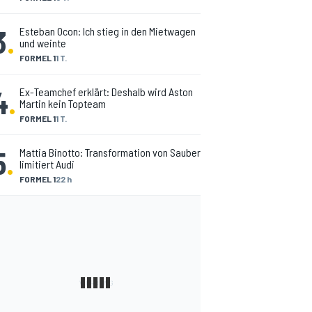
3
.
Esteban Ocon: Ich stieg in den Mietwagen
und weinte
FORMEL 1
1 T.
4
.
Ex-Teamchef erklärt: Deshalb wird Aston
Martin kein Topteam
FORMEL 1
1 T.
5
.
Mattia Binotto: Transformation von Sauber
limitiert Audi
FORMEL 1
22 h