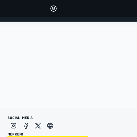
verwalten
Artikel kommentieren
EINLOGGEN
EDITION
DEUTSCHLAND
SOCIAL-MEDIA
MERKEN!