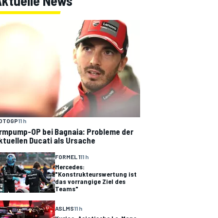
Aktuelle News
OTOGP
11 h
rmpump-OP bei Bagnaia: Probleme der
ktuellen Ducati als Ursache
FORMEL 1
11 h
Mercedes:
"Konstrukteurswertung ist
das vorrangige Ziel des
Teams"
ASLMS
11 h