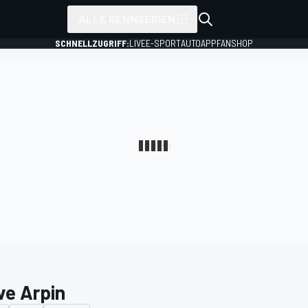
ALLE RENNSERIEN
SCHNELLZUGRIFF:
LIVE
E-SPORT
AUTO
APP
FANSHOP
ve Arpin