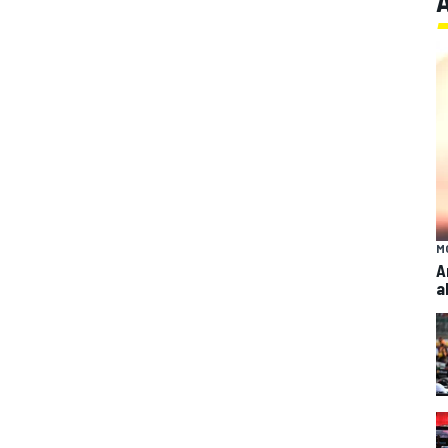
M
A
a