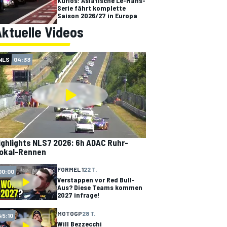
Kurios: Asiatische Le-Mans-
Serie fährt komplette
Saison 2026/27 in Europa
ktuelle Videos
NLS
04:33
ighlights NLS7 2026: 6h ADAC Ruhr-
okal-Rennen
FORMEL 1
22 T.
00:00
Verstappen vor Red Bull-
Aus? Diese Teams kommen
2027 infrage!
MOTOGP
28 T.
45:10
Will Bezzecchi