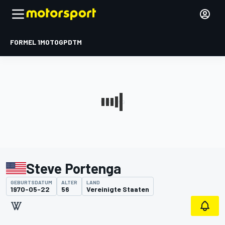
FORMEL 1
MOTOGP
DTM
Steve Portenga
GEBURTSDATUM
ALTER
LAND
1970-05-22
56
Vereinigte Staaten