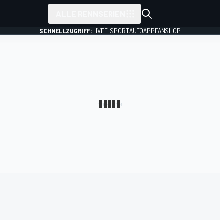
ALLE RENNSERIEN
SCHNELLZUGRIFF:
LIVE
E-SPORT
AUTO
APP
FANSHOP