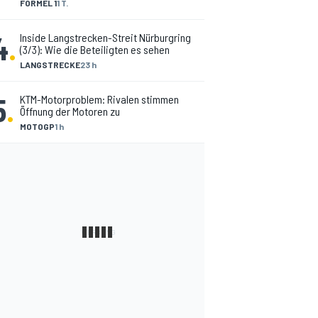
FORMEL 1
1 T.
4
.
Inside Langstrecken-Streit Nürburgring
(3/3): Wie die Beteiligten es sehen
LANGSTRECKE
23 h
5
.
KTM-Motorproblem: Rivalen stimmen
Öffnung der Motoren zu
MOTOGP
1 h