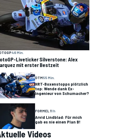
OTOGP
46 Min.
otoGP-Liveticker Silverstone: Alex
arquez mit erster Bestzeit
DTM
55 Min.
HRT-Boxenstopps plötzlich
top: Wende dank Ex-
Ingenieur von Schumacher?
FORMEL 1
1 h
Arvid Lindblad: Für mich
gab es nie einen Plan B!
ktuelle Videos