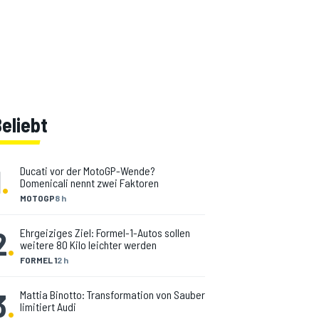
eliebt
1
.
Ducati vor der MotoGP-Wende?
Domenicali nennt zwei Faktoren
MOTOGP
8 h
2
.
Ehrgeiziges Ziel: Formel-1-Autos sollen
weitere 80 Kilo leichter werden
FORMEL 1
2 h
3
.
Mattia Binotto: Transformation von Sauber
limitiert Audi