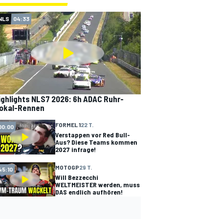
NLS
04:33
ighlights NLS7 2026: 6h ADAC Ruhr-
okal-Rennen
FORMEL 1
22 T.
00:00
Verstappen vor Red Bull-
Aus? Diese Teams kommen
2027 infrage!
MOTOGP
29 T.
45:10
Will Bezzecchi
WELTMEISTER werden, muss
DAS endlich aufhören!