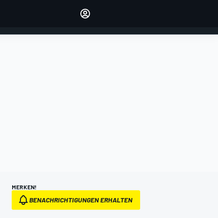
verwalten
Artikel kommentieren
EINLOGGEN
EDITION
DEUTSCHLAND
MERKEN!
BENACHRICHTIGUNGEN ERHALTEN