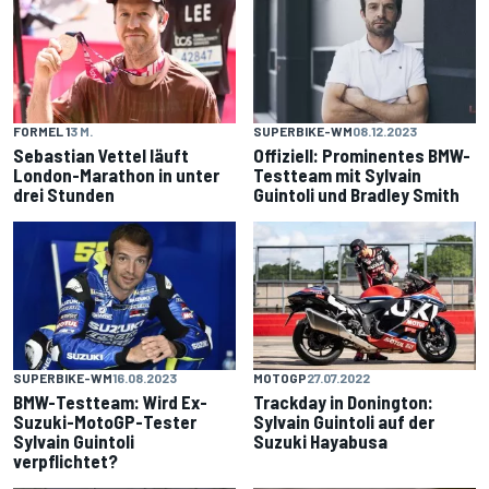
FORMEL 1
3 M.
SUPERBIKE-WM
08.12.2023
Sebastian Vettel läuft
Offiziell: Prominentes BMW-
London-Marathon in unter
Testteam mit Sylvain
drei Stunden
Guintoli und Bradley Smith
SUPERBIKE-WM
16.08.2023
MOTOGP
27.07.2022
BMW-Testteam: Wird Ex-
Trackday in Donington:
Suzuki-MotoGP-Tester
Sylvain Guintoli auf der
Sylvain Guintoli
Suzuki Hayabusa
verpflichtet?