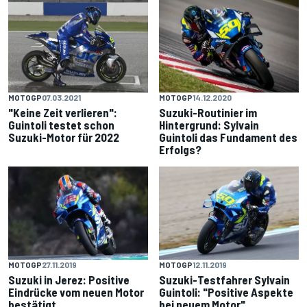
MOTOGP
07.03.2021
MOTOGP
14.12.2020
"Keine Zeit verlieren":
Suzuki-Routinier im
Guintoli testet schon
Hintergrund: Sylvain
Suzuki-Motor für 2022
Guintoli das Fundament des
Erfolgs?
MOTOGP
27.11.2019
MOTOGP
12.11.2019
Suzuki in Jerez: Positive
Suzuki-Testfahrer Sylvain
Eindrücke vom neuen Motor
Guintoli: "Positive Aspekte
bestätigt
bei neuem Motor"