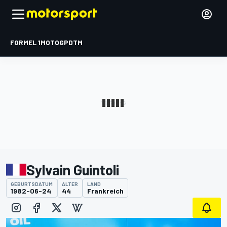
FORMEL 1
MOTOGP
DTM
Sylvain Guintoli
GEBURTSDATUM
ALTER
LAND
1982-06-24
44
Frankreich