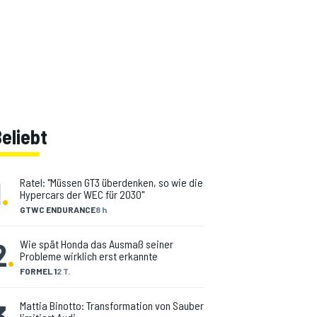
eliebt
1
.
Ratel: "Müssen GT3 überdenken, so wie die
Hypercars der WEC für 2030"
GTWC ENDURANCE
8 h
2
.
Wie spät Honda das Ausmaß seiner
Probleme wirklich erst erkannte
FORMEL 1
2 T.
3
.
Mattia Binotto: Transformation von Sauber