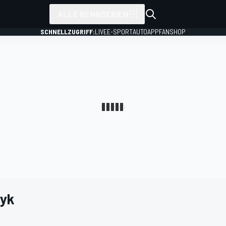
ALLE RENNSERIEN
SCHNELLZUGRIFF:
LIVE
E-SPORT
AUTO
APP
FANSHOP
yk