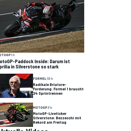
OTOGP
1 h
otoGP-Paddock Inside: Darum ist
prilia in Silverstone so stark
FORMEL 1
3 h
Radikale Briatore-
Forderung: Formel 1 braucht
24 Sprintrennen
MOTOGP
3 h
MotoGP-Liveticker
Silverstone: Bezzecchi mit
Rekord am Freitag