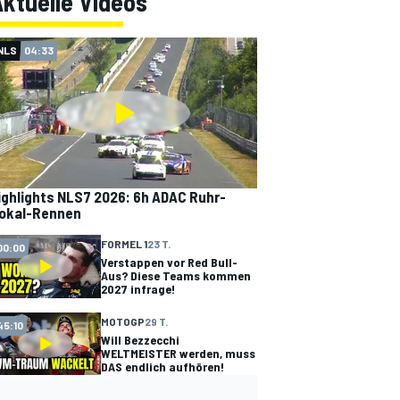
ktuelle Videos
NLS
04:33
ighlights NLS7 2026: 6h ADAC Ruhr-
okal-Rennen
FORMEL 1
23 T.
00:00
Verstappen vor Red Bull-
Aus? Diese Teams kommen
2027 infrage!
MOTOGP
29 T.
45:10
Will Bezzecchi
WELTMEISTER werden, muss
DAS endlich aufhören!