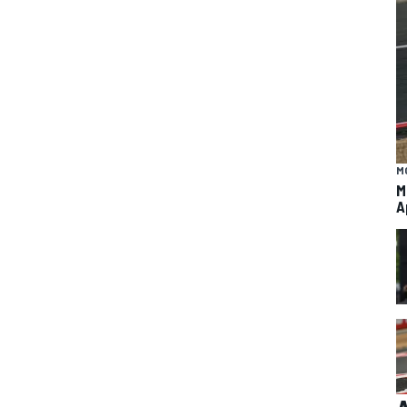
M
M
A