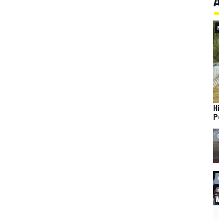
A
H
P