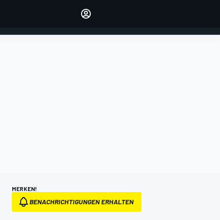
verwalten
Artikel kommentieren
EINLOGGEN
EDITION
DEUTSCHLAND
MERKEN!
BENACHRICHTIGUNGEN ERHALTEN