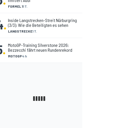
limitiert Audi
FORMEL 1
1 T.
4
.
Inside Langstrecken-Streit Nürburgring
(3/3): Wie die Beteiligten es sehen
LANGSTRECKE
1 T.
5
.
MotoGP-Training Silverstone 2026:
Bezzecchi fährt neuen Rundenrekord
MOTOGP
4 h