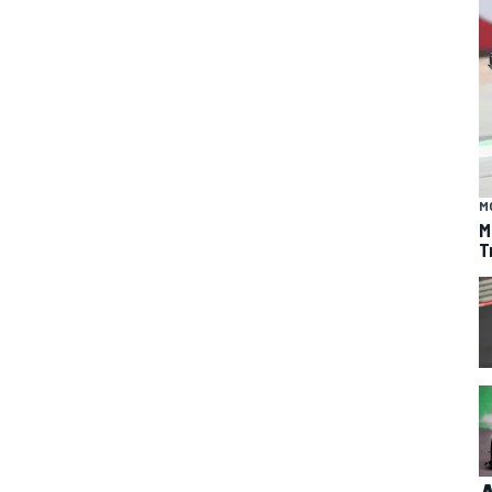
M
M
T