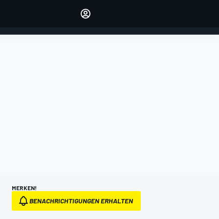
verwalten
Artikel kommentieren
EINLOGGEN
EDITION
DEUTSCHLAND
MERKEN!
BENACHRICHTIGUNGEN ERHALTEN