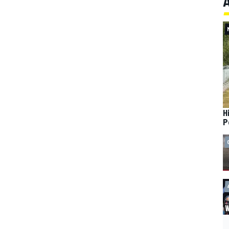
A
H
P