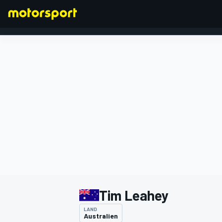
FORMEL 1
Tim Leahey
LAND
Australien