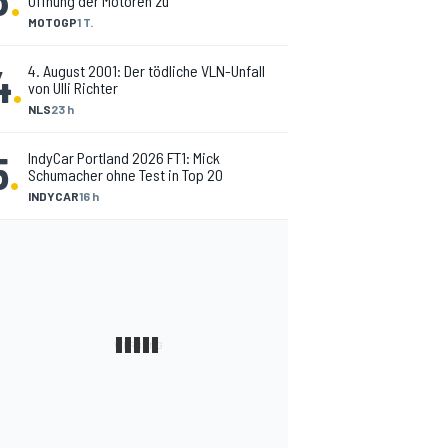
Öffnung der Motoren zu
MOTOGP
1 T.
4
.
4. August 2001: Der tödliche VLN-Unfall
von Ulli Richter
NLS
23 h
5
.
IndyCar Portland 2026 FT1: Mick
Schumacher ohne Test in Top 20
INDYCAR
16 h