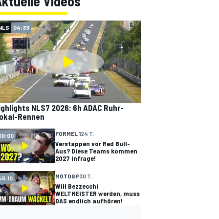
ktuelle Videos
NLS
04:33
ighlights NLS7 2026: 6h ADAC Ruhr-
okal-Rennen
FORMEL 1
24 T.
00:00
Verstappen vor Red Bull-
Aus? Diese Teams kommen
2027 infrage!
MOTOGP
30 T.
45:10
Will Bezzecchi
WELTMEISTER werden, muss
DAS endlich aufhören!