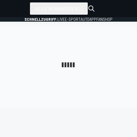
ALLE RENNSERIEN
SCHNELLZUGRIFF:
LIVE
E-SPORT
AUTO
APP
FANSHOP