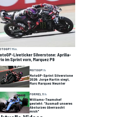
OTOGP
7 Min.
otoGP-Liveticker Silverstone: Aprilia-
rio im Sprint vorn, Marquez P9
MOTOGP
1 h
MotoGP-Sprint Silverstone
2026: Jorge Martin siegt,
Marc Marquez Neunter
FORMEL 1
1 h
Williams-Teamchef
gesteht: "Ausmaß unseres
Absturzes überrascht
mich"