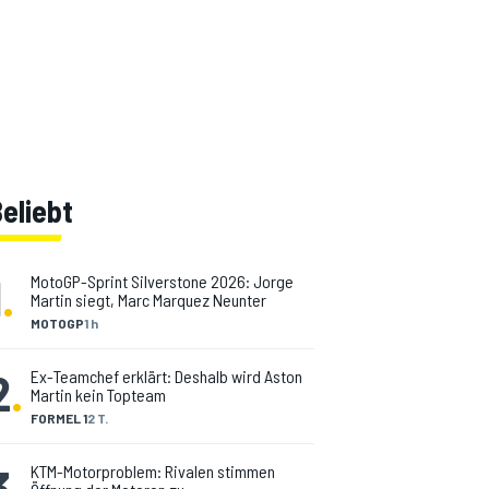
eliebt
1
.
MotoGP-Sprint Silverstone 2026: Jorge
Martin siegt, Marc Marquez Neunter
MOTOGP
1 h
2
.
Ex-Teamchef erklärt: Deshalb wird Aston
Martin kein Topteam
FORMEL 1
2 T.
3
.
KTM-Motorproblem: Rivalen stimmen