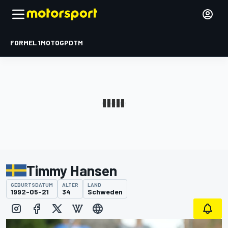
FORMEL 1
MOTOGP
DTM
Timmy Hansen
GEBURTSDATUM
ALTER
LAND
1992-05-21
34
Schweden