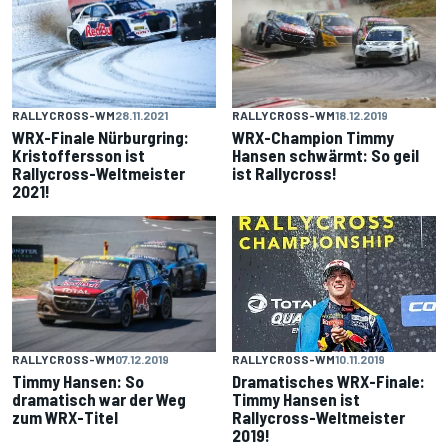
RALLYCROSS-WM
28.11.2021
RALLYCROSS-WM
18.12.2019
WRX-Finale Nürburgring:
WRX-Champion Timmy
Kristoffersson ist
Hansen schwärmt: So geil
Rallycross-Weltmeister
ist Rallycross!
2021!
RALLYCROSS-WM
07.12.2019
RALLYCROSS-WM
10.11.2019
Timmy Hansen: So
Dramatisches WRX-Finale:
dramatisch war der Weg
Timmy Hansen ist
zum WRX-Titel
Rallycross-Weltmeister
2019!