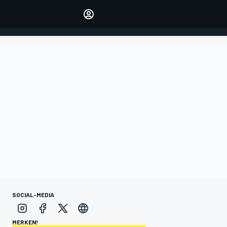
verwalten
Artikel kommentieren
EINLOGGEN
EDITION
DEUTSCHLAND
SOCIAL-MEDIA
MERKEN!