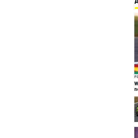
F
W
n