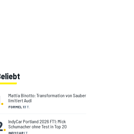
eliebt
1
.
Mattia Binotto: Transformation von Sauber
limitiert Audi
FORMEL 1
3 T.
2
.
IndyCar Portland 2026 FT1: Mick
Schumacher ohne Test in Top 20
INDYCAR
1 T.