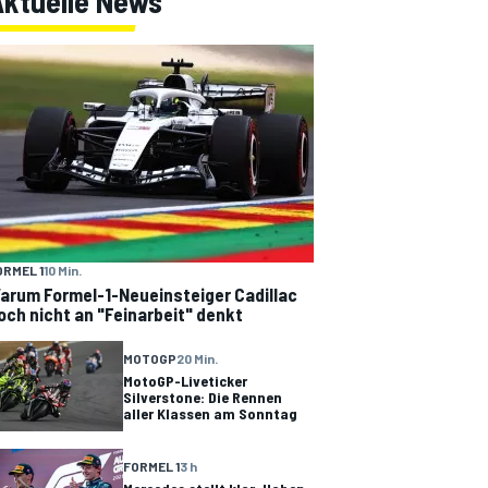
Aktuelle News
ORMEL 1
10 Min.
arum Formel-1-Neueinsteiger Cadillac
och nicht an "Feinarbeit" denkt
MOTOGP
20 Min.
MotoGP-Liveticker
Silverstone: Die Rennen
aller Klassen am Sonntag
FORMEL 1
3 h