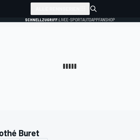
ALLE RENNSERIEN
SCHNELLZUGRIFF:
LIVE
E-SPORT
AUTO
APP
FANSHOP
othé Buret