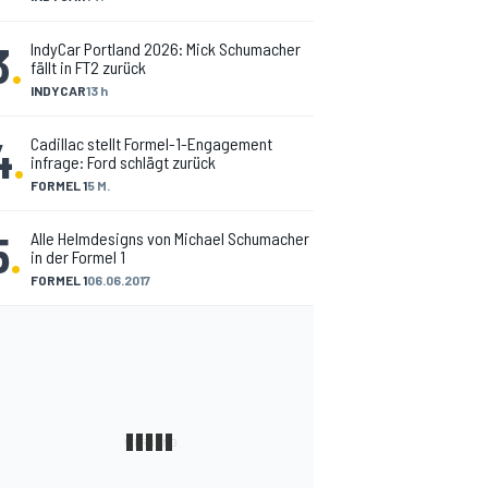
3
.
IndyCar Portland 2026: Mick Schumacher
fällt in FT2 zurück
INDYCAR
13 h
4
.
Cadillac stellt Formel-1-Engagement
infrage: Ford schlägt zurück
FORMEL 1
5 M.
5
.
Alle Helmdesigns von Michael Schumacher
in der Formel 1
FORMEL 1
06.06.2017