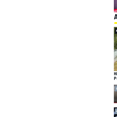
A
H
P