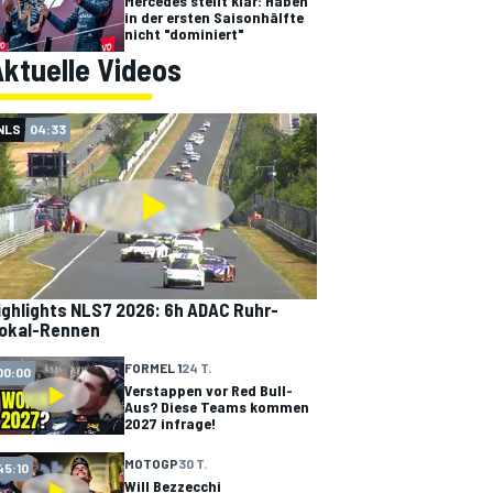
Mercedes stellt klar: Haben
in der ersten Saisonhälfte
nicht "dominiert"
ktuelle Videos
NLS
04:33
ighlights NLS7 2026: 6h ADAC Ruhr-
okal-Rennen
FORMEL 1
24 T.
00:00
Verstappen vor Red Bull-
Aus? Diese Teams kommen
2027 infrage!
MOTOGP
30 T.
45:10
Will Bezzecchi