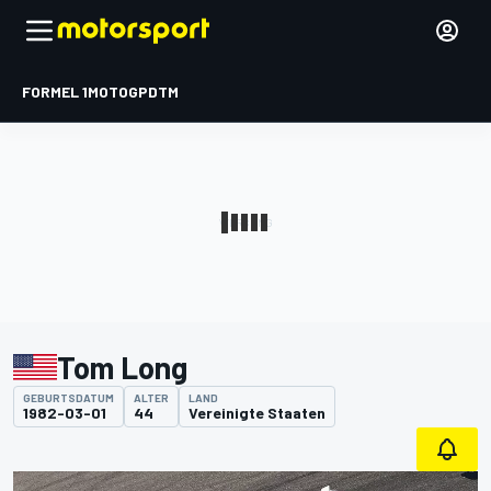
FORMEL 1
MOTOGP
DTM
Tom Long
GEBURTSDATUM
ALTER
LAND
1982-03-01
44
Vereinigte Staaten