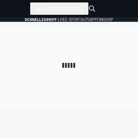
ALLE RENNSERIEN
SCHNELLZUGRIFF:
LIVE
E-SPORT
AUTO
APP
FANSHOP