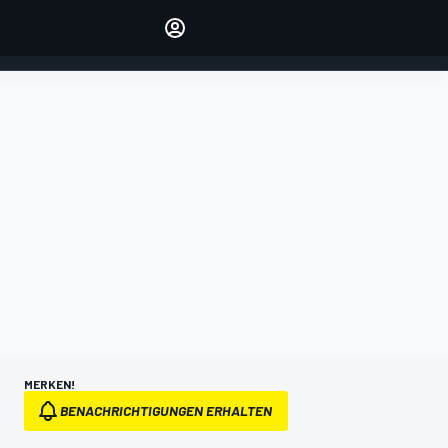
verwalten
Artikel kommentieren
EINLOGGEN
EDITION
DEUTSCHLAND
MERKEN!
BENACHRICHTIGUNGEN ERHALTEN