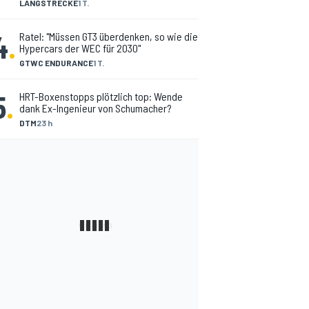
LANGSTRECKE
1 T.
4
.
Ratel: "Müssen GT3 überdenken, so wie die
Hypercars der WEC für 2030"
GTWC ENDURANCE
1 T.
5
.
HRT-Boxenstopps plötzlich top: Wende
dank Ex-Ingenieur von Schumacher?
DTM
23 h