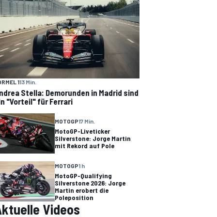
ORMEL 1
13 Min.
ndrea Stella: Demorunden in Madrid sind
in "Vorteil" für Ferrari
MOTOGP
17 Min.
MotoGP-Liveticker
Silverstone: Jorge Martin
mit Rekord auf Pole
MOTOGP
1 h
MotoGP-Qualifying
Silverstone 2026: Jorge
Martin erobert die
Poleposition
ktuelle Videos