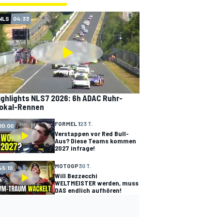
NLS
04:33
ighlights NLS7 2026: 6h ADAC Ruhr-
okal-Rennen
FORMEL 1
23 T.
00:00
Verstappen vor Red Bull-
Aus? Diese Teams kommen
2027 infrage!
MOTOGP
30 T.
45:10
Will Bezzecchi
WELTMEISTER werden, muss
DAS endlich aufhören!