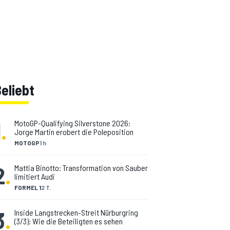
eliebt
1
.
MotoGP-Qualifying Silverstone 2026:
Jorge Martin erobert die Poleposition
MOTOGP
1 h
2
.
Mattia Binotto: Transformation von Sauber
limitiert Audi
FORMEL 1
2 T.
3
.
Inside Langstrecken-Streit Nürburgring
(3/3): Wie die Beteiligten es sehen