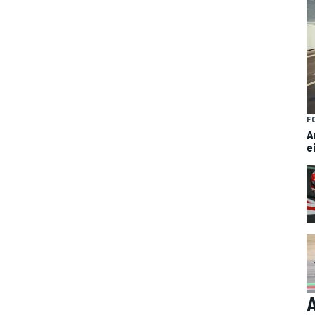
F
A
e
A