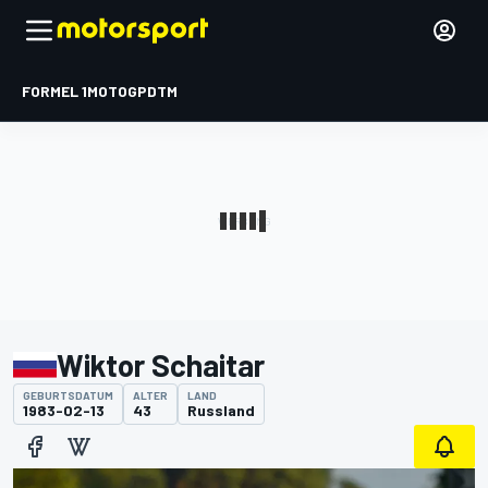
FORMEL 1
MOTOGP
DTM
Wiktor Schaitar
GEBURTSDATUM
ALTER
LAND
1983-02-13
43
Russland