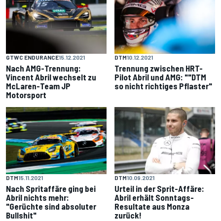
GTWC ENDURANCE
15.12.2021
DTM
10.12.2021
Nach AMG-Trennung:
Trennung zwischen HRT-
Vincent Abril wechselt zu
Pilot Abril und AMG: ""DTM
McLaren-Team JP
so nicht richtiges Pflaster"
Motorsport
DTM
15.11.2021
DTM
10.09.2021
Nach Spritaffäre ging bei
Urteil in der Sprit-Affäre:
Abril nichts mehr:
Abril erhält Sonntags-
"Gerüchte sind absoluter
Resultate aus Monza
Bullshit"
zurück!