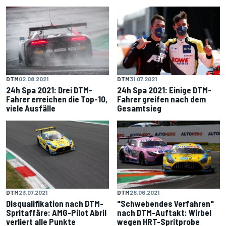
DTM
02.08.2021
DTM
31.07.2021
24h Spa 2021: Drei DTM-
24h Spa 2021: Einige DTM-
Fahrer erreichen die Top-10,
Fahrer greifen nach dem
viele Ausfälle
Gesamtsieg
DTM
23.07.2021
DTM
28.06.2021
Disqualifikation nach DTM-
"Schwebendes Verfahren"
Spritaffäre: AMG-Pilot Abril
nach DTM-Auftakt: Wirbel
verliert alle Punkte
wegen HRT-Spritprobe