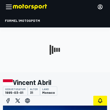
FORMEL 1
MOTOGP
DTM
Vincent Abril
GEBURTSDATUM
ALTER
LAND
1995-03-01
31
Monaco