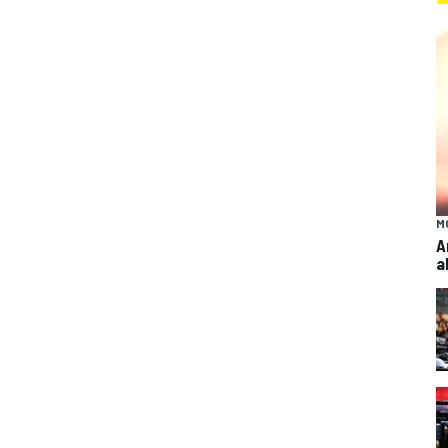
M
A
a