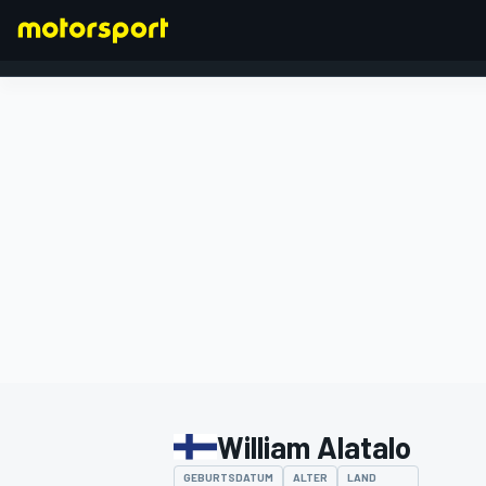
FORMEL 1
William Alatalo
GEBURTSDATUM
ALTER
LAND