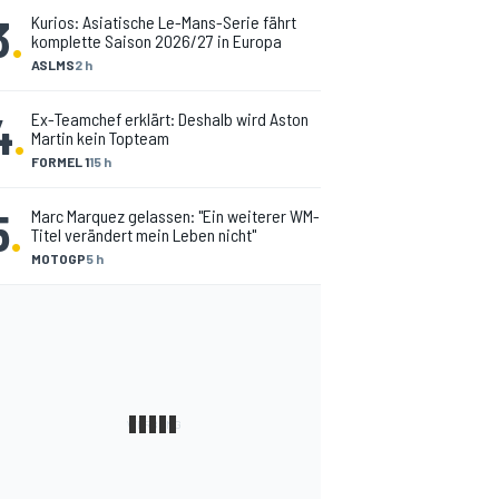
3
.
Kurios: Asiatische Le-Mans-Serie fährt
komplette Saison 2026/27 in Europa
ASLMS
2 h
4
.
Ex-Teamchef erklärt: Deshalb wird Aston
Martin kein Topteam
FORMEL 1
15 h
5
.
Marc Marquez gelassen: "Ein weiterer WM-
Titel verändert mein Leben nicht"
MOTOGP
5 h