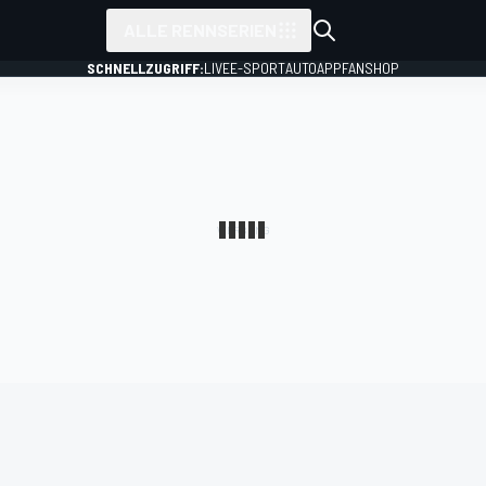
ALLE RENNSERIEN
SCHNELLZUGRIFF:
LIVE
E-SPORT
AUTO
APP
FANSHOP