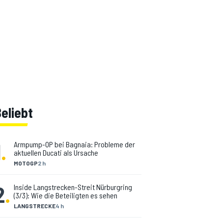
eliebt
1
.
Armpump-OP bei Bagnaia: Probleme der
aktuellen Ducati als Ursache
MOTOGP
2 h
2
.
Inside Langstrecken-Streit Nürburgring
(3/3): Wie die Beteiligten es sehen
LANGSTRECKE
4 h