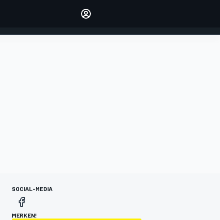
verwalten
Artikel kommentieren
EINLOGGEN
EDITION
DEUTSCHLAND
SOCIAL-MEDIA
MERKEN!