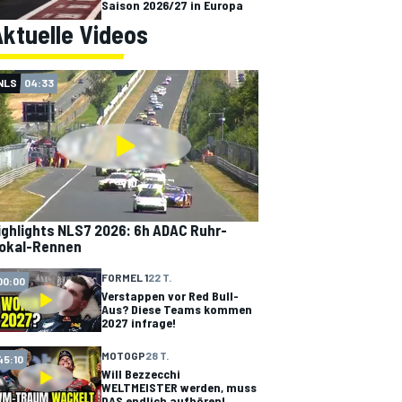
Saison 2026/27 in Europa
ktuelle Videos
NLS
04:33
ighlights NLS7 2026: 6h ADAC Ruhr-
okal-Rennen
FORMEL 1
22 T.
00:00
Verstappen vor Red Bull-
Aus? Diese Teams kommen
2027 infrage!
MOTOGP
28 T.
45:10
Will Bezzecchi
WELTMEISTER werden, muss
DAS endlich aufhören!