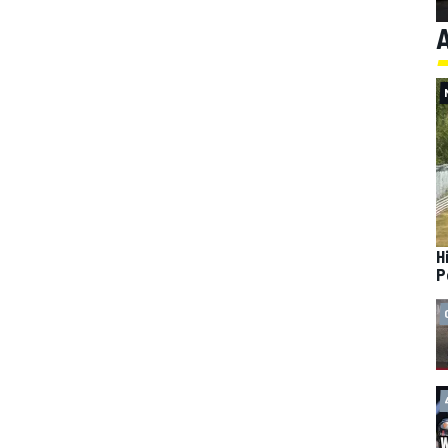
A
H
P