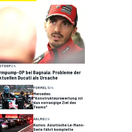
OTOGP
2 h
rmpump-OP bei Bagnaia: Probleme der
ktuellen Ducati als Ursache
FORMEL 1
2 h
Mercedes:
"Konstrukteurswertung ist
das vorrangige Ziel des
Teams"
ASLMS
2 h
Kurios: Asiatische Le-Mans-
Serie fährt komplette