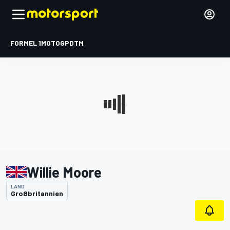
FORMEL 1
MOTOGP
DTM
Willie Moore
LAND
Großbritannien