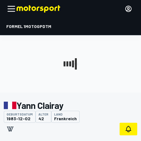
FORMEL 1
MOTOGP
DTM
Yann Clairay
GEBURTSDATUM
ALTER
LAND
1983-12-02
42
Frankreich