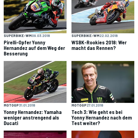
SUPERBIKE-WM
09.03.2018
SUPERBIKE-WM
22.02.2018
Pirelli-Opfer Yonny
WSBK-Rookies 2018: Wer
Hernandez auf dem Weg der
macht das Rennen?
Besserung
MOTOGP
27.01.2018
MOTOGP
31.01.2018
Tech 3: Wie geht es bei
Yonny Hernandez: Yamaha
Yonny Hernandez nach dem
weniger anstrengend als
Test weiter?
Ducati