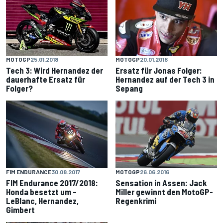
MOTOGP
25.01.2018
MOTOGP
20.01.2018
Tech 3: Wird Hernandez der
Ersatz für Jonas Folger:
dauerhafte Ersatz für
Hernandez auf der Tech 3 in
Folger?
Sepang
MOTOGP
26.06.2016
FIM ENDURANCE
30.08.2017
Sensation in Assen: Jack
FIM Endurance 2017/2018:
Miller gewinnt den MotoGP-
Honda besetzt um –
Regenkrimi
LeBlanc, Hernandez,
Gimbert