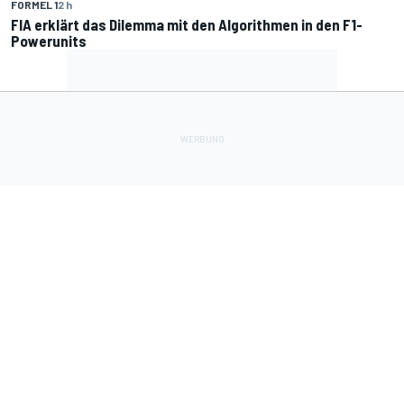
FORMEL 1
2 h
FIA erklärt das Dilemma mit den Algorithmen in den F1-
Powerunits
Lade Deine Apps herunter