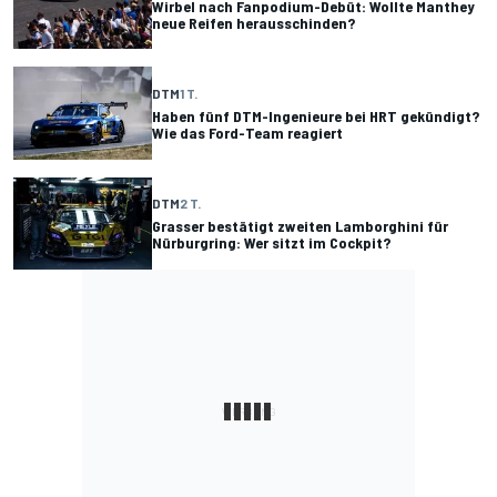
Wirbel nach Fanpodium-Debüt: Wollte Manthey
neue Reifen herausschinden?
DTM
1 T.
Haben fünf DTM-Ingenieure bei HRT gekündigt?
Wie das Ford-Team reagiert
DTM
2 T.
Grasser bestätigt zweiten Lamborghini für
Nürburgring: Wer sitzt im Cockpit?