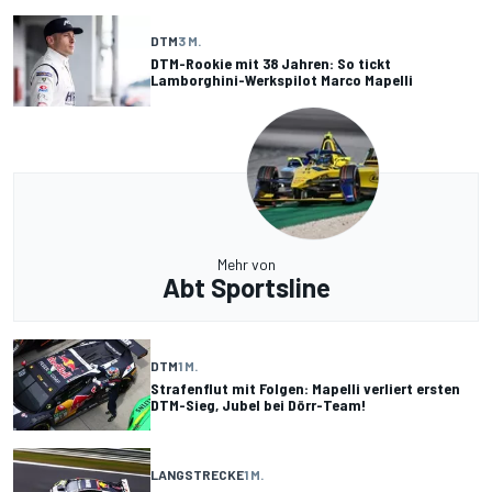
DTM
3 M.
DTM-Rookie mit 38 Jahren: So tickt
Lamborghini-Werkspilot Marco Mapelli
Mehr von
Abt Sportsline
DTM
1 M.
Strafenflut mit Folgen: Mapelli verliert ersten
DTM-Sieg, Jubel bei Dörr-Team!
LANGSTRECKE
1 M.