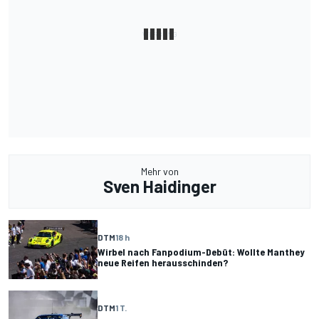
Mehr von
Sven Haidinger
DTM
18 h
Wirbel nach Fanpodium-Debüt: Wollte Manthey
neue Reifen herausschinden?
DTM
1 T.