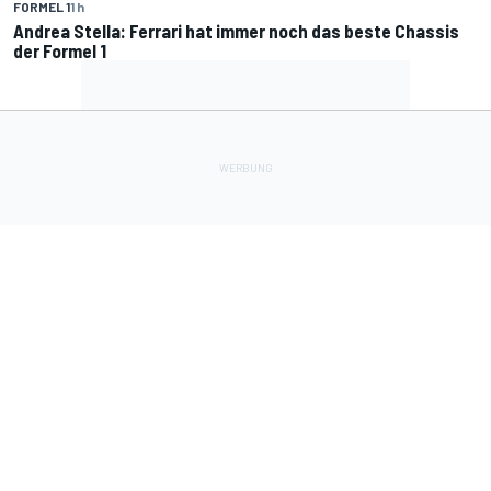
FORMEL 1
1 h
Andrea Stella: Ferrari hat immer noch das beste Chassis
der Formel 1
Lade Deine Apps herunter