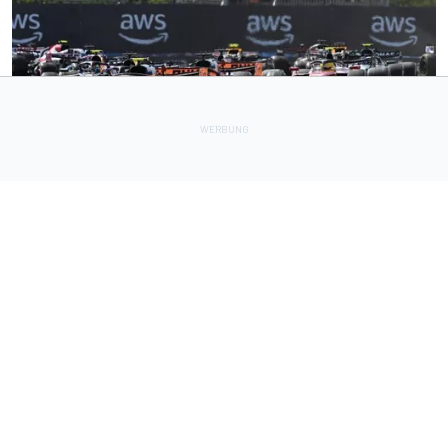
FORMEL 1
39 Min.
Ehrgeiziges Ziel: Formel-1-Autos sollen weitere 80 Kilo
leichter werden