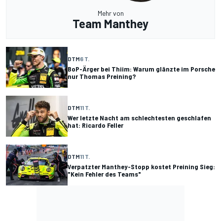
Mehr von
Team Manthey
DTM
6 T.
BoP-Ärger bei Thiim: Warum glänzte im Porsche
nur Thomas Preining?
DTM
11 T.
Wer letzte Nacht am schlechtesten geschlafen
hat: Ricardo Feller
DTM
11 T.
Verpatzter Manthey-Stopp kostet Preining Sieg:
"Kein Fehler des Teams"