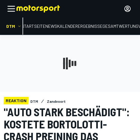
DTM
STARTSEITE
NEWS
KALENDER
ERGEBNISSE
GESAMTWERTUNG
REAKTION
DTM
Zandvoort
"AUTO STARK BESCHÄDIGT":
KOSTETE BORTOLOTTI-
CRASH PREINING DAS