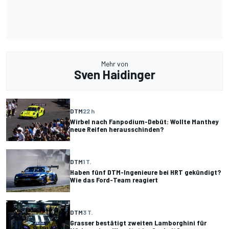
Mehr von
Sven Haidinger
DTM
22 h
Wirbel nach Fanpodium-Debüt: Wollte Manthey
neue Reifen herausschinden?
DTM
1 T.
Haben fünf DTM-Ingenieure bei HRT gekündigt?
Wie das Ford-Team reagiert
DTM
3 T.
Grasser bestätigt zweiten Lamborghini für