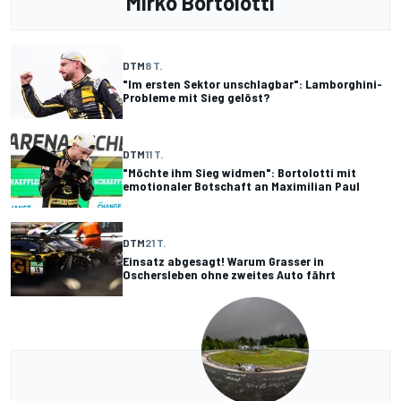
Mirko Bortolotti
DTM
8 T.
"Im ersten Sektor unschlagbar": Lamborghini-
Probleme mit Sieg gelöst?
DTM
11 T.
"Möchte ihm Sieg widmen": Bortolotti mit
emotionaler Botschaft an Maximilian Paul
DTM
21 T.
Einsatz abgesagt! Warum Grasser in
Oschersleben ohne zweites Auto fährt