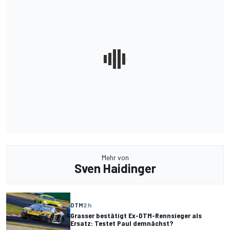
Mehr von
Sven Haidinger
DTM
2 h
Grasser bestätigt Ex-DTM-Rennsieger als
Ersatz: Testet Paul demnächst?