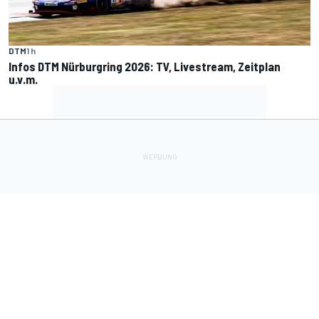
DTM
1 h
Infos DTM Nürburgring 2026: TV, Livestream, Zeitplan
u.v.m.
Lade Deine Apps herunter