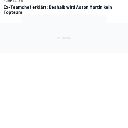
FORMEL 1
3 h
Ex-Teamchef erklärt: Deshalb wird Aston Martin kein
Topteam
Lade Deine Apps herunter