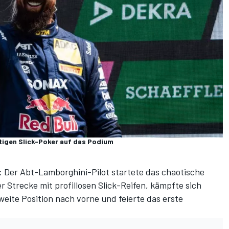
utigen Slick-Poker auf das Podium
: Der Abt-Lamborghini-Pilot startete
das chaotische
 Strecke mit profillosen Slick-Reifen, kämpfte sich
zweite Position nach vorne und feierte das erste