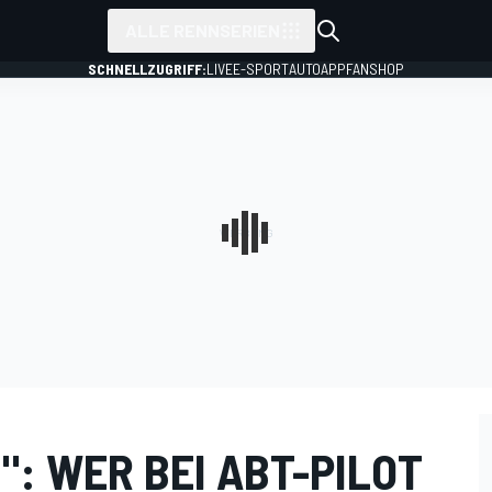
ALLE RENNSERIEN
SCHNELLZUGRIFF:
LIVE
E-SPORT
AUTO
APP
FANSHOP
": WER BEI ABT-PILOT