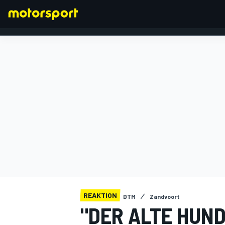
FORMEL 1
REAKTION
DTM
Zandvoort
"DER ALTE HUND