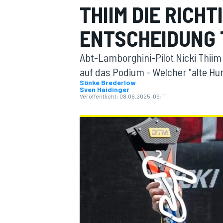
THIIM DIE RICHT
ENTSCHEIDUNG 
Abt-Lamborghini-Pilot Nicki Thii
auf das Podium - Welcher "alte Hun
Sönke Brederlow
Sven Haidinger
MOTOGP
Veröffentlicht:
08.06.2025, 09:11