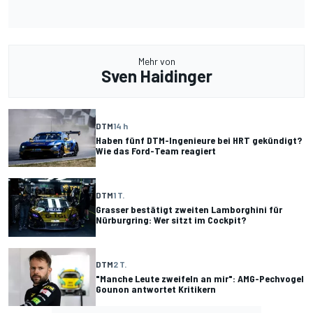
Mehr von
Sven Haidinger
DTM
14 h
Haben fünf DTM-Ingenieure bei HRT gekündigt?
Wie das Ford-Team reagiert
DTM
1 T.
Grasser bestätigt zweiten Lamborghini für
Nürburgring: Wer sitzt im Cockpit?
DTM
2 T.
"Manche Leute zweifeln an mir": AMG-Pechvogel
Gounon antwortet Kritikern