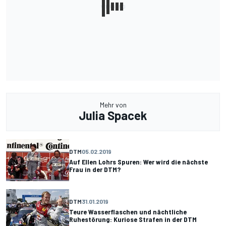
Mehr von
Julia Spacek
DTM
05.02.2019
Auf Ellen Lohrs Spuren: Wer wird die nächste
Frau in der DTM?
DTM
31.01.2019
Teure Wasserflaschen und nächtliche
Ruhestörung: Kuriose Strafen in der DTM