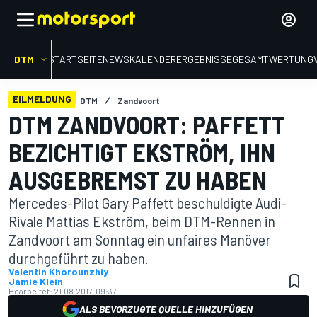
DTM
STARTSEITE
NEWS
KALENDER
ERGEBNISSE
GESAMTWERTUNG
EILMELDUNG
DTM
Zandvoort
DTM ZANDVOORT: PAFFETT
BEZICHTIGT EKSTRÖM, IHN
AUSGEBREMST ZU HABEN
Mercedes-Pilot Gary Paffett beschuldigte Audi-
Rivale Mattias Ekström, beim DTM-Rennen in
Zandvoort am Sonntag ein unfaires Manöver
durchgeführt zu haben.
Valentin Khorounzhiy
Jamie Klein
Bearbeitet:
21.08.2017, 09:37
ALS BEVORZUGTE QUELLE HINZUFÜGEN