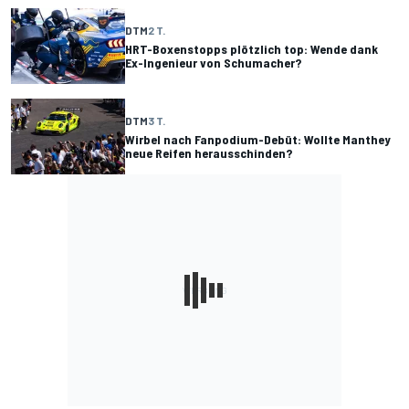
DTM
2 T.
HRT-Boxenstopps plötzlich top: Wende dank
Ex-Ingenieur von Schumacher?
DTM
3 T.
Wirbel nach Fanpodium-Debüt: Wollte Manthey
neue Reifen herausschinden?