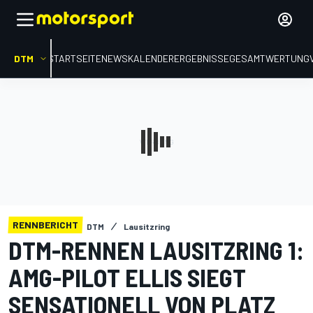
DTM
STARTSEITE
NEWS
KALENDER
ERGEBNISSE
GESAMTWERTUNG
RENNBERICHT
DTM
Lausitzring
DTM-RENNEN LAUSITZRING 1:
AMG-PILOT ELLIS SIEGT
SENSATIONELL VON PLATZ