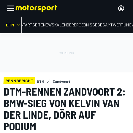
DTM
STARTSEITE
NEWS
KALENDER
ERGEBNISSE
GESAMTWERTUNG
RENNBERICHT
DTM
Zandvoort
DTM-RENNEN ZANDVOORT 2:
BMW-SIEG VON KELVIN VAN
DER LINDE, DÖRR AUF
PODIUM