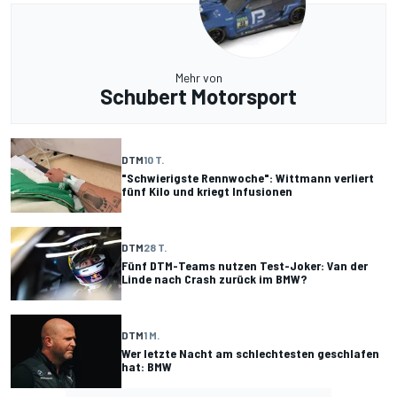
Mehr von
Schubert Motorsport
DTM
10 T.
"Schwierigste Rennwoche": Wittmann verliert
fünf Kilo und kriegt Infusionen
DTM
28 T.
Fünf DTM-Teams nutzen Test-Joker: Van der
Linde nach Crash zurück im BMW?
DTM
1 M.
Wer letzte Nacht am schlechtesten geschlafen
hat: BMW