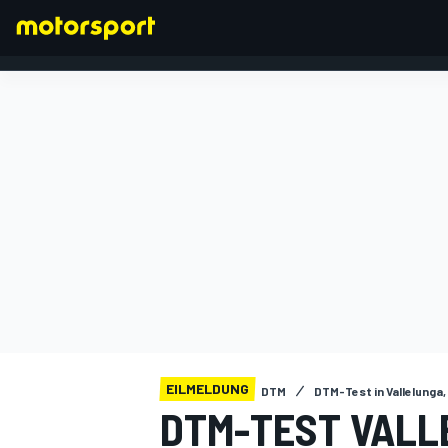
FORMEL 1
EILMELDUNG
DTM
DTM-Test in Vallelunga,
DTM-TEST VALLE