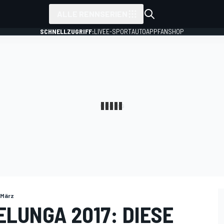
ALLE RENNSERIEN
SCHNELLZUGRIFF:
LIVE
E-SPORT
AUTO
APP
FANSHOP
 März
LUNGA 2017: DIESE