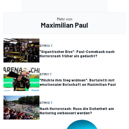
Mehr von
Maximilian Paul
DTM
10 T.
"Gigantischer Biss": Paul-Comeback nach
Horrorcrash früher als gedacht?
DTM
11 T.
"Möchte ihm Sieg widmen": Bortolotti mit
emotionaler Botschaft an Maximilian Paul
DTM
16 T.
Nach Horrorcrash: Muss die Sicherheit am
Norisring verbessert werden?