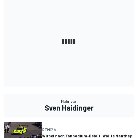
Mehr von
Sven Haidinger
DTM
17 h
Wirbel nach Fanpodium-Debüt: Wollte Manthey