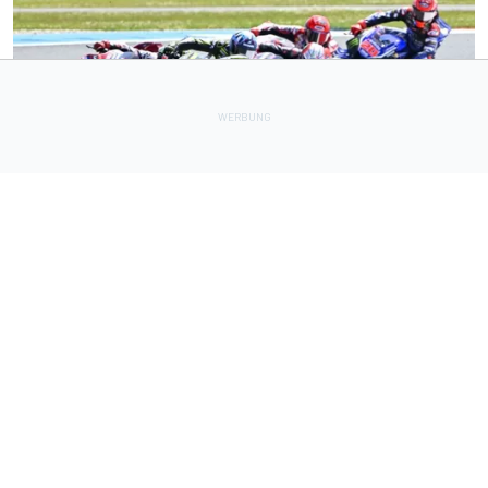
MOTOGP
3 h
Aleix Espargaro nennt drei MotoGP-Fahrer mit
Titelchancen 2026