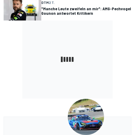
DTM
2 T.
"Manche Leute zweifeln an mir": AMG-Pechvogel
Gounon antwortet Kritikern