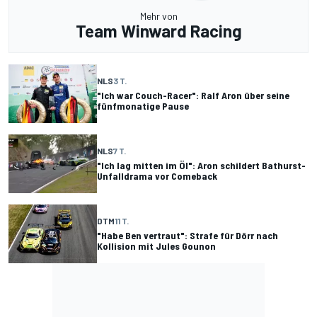
Mehr von
Team Winward Racing
NLS
3 T.
"Ich war Couch-Racer": Ralf Aron über seine
fünfmonatige Pause
NLS
7 T.
"Ich lag mitten im Öl": Aron schildert Bathurst-
Unfalldrama vor Comeback
DTM
11 T.
"Habe Ben vertraut": Strafe für Dörr nach
Kollision mit Jules Gounon