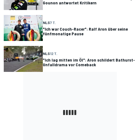
Gounon antwortet Kritikern
NLS
7 T.
"Ich war Couch-Racer": Ralf Aron über seine
fünfmonatige Pause
NLS
12 T.
"Ich lag mitten im Öl": Aron schildert Bathurst-
Unfalldrama vor Comeback