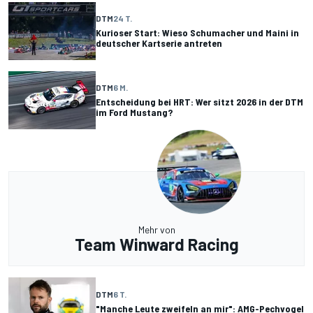
DTM
24 T.
Kurioser Start: Wieso Schumacher und Maini in
deutscher Kartserie antreten
DTM
6 M.
Entscheidung bei HRT: Wer sitzt 2026 in der DTM
im Ford Mustang?
Mehr von
Team Winward Racing
DTM
6 T.
"Manche Leute zweifeln an mir": AMG-Pechvogel