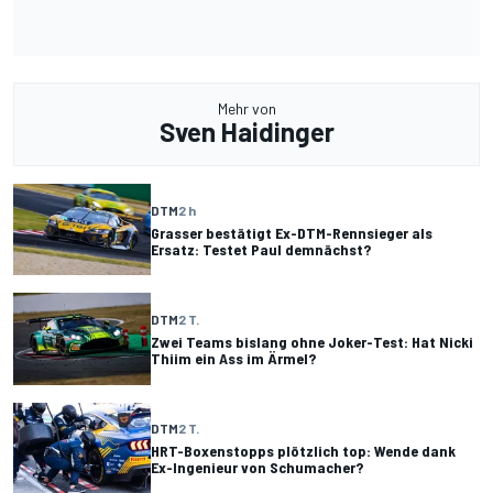
Mehr von
Sven Haidinger
DTM
2 h
Grasser bestätigt Ex-DTM-Rennsieger als
Ersatz: Testet Paul demnächst?
DTM
2 T.
Zwei Teams bislang ohne Joker-Test: Hat Nicki
Thiim ein Ass im Ärmel?
DTM
2 T.
HRT-Boxenstopps plötzlich top: Wende dank
Ex-Ingenieur von Schumacher?