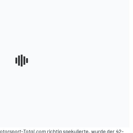
otorsport-Total.com
richtig spekulierte
, wurde der 42-