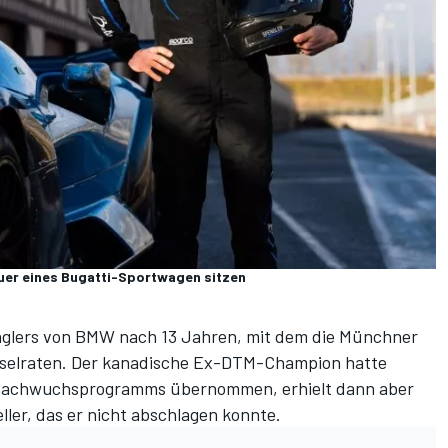
euer eines Bugatti-Sportwagen sitzen
nglers von BMW nach 13 Jahren, mit dem die Münchner
ätselraten. Der kanadische Ex-DTM-Champion hatte
Nachwuchsprogramms
übernommen, erhielt dann aber
ler, das er nicht abschlagen konnte.