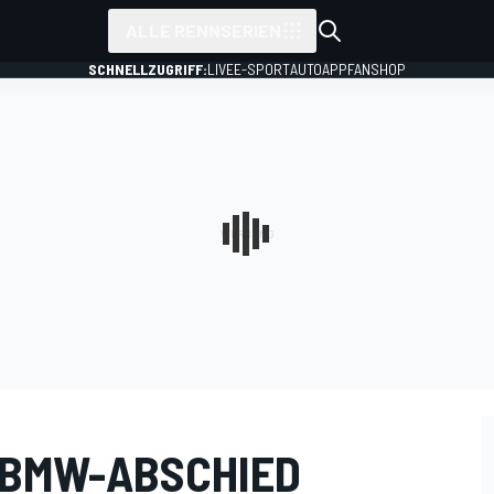
ALLE RENNSERIEN
SCHNELLZUGRIFF:
LIVE
E-SPORT
AUTO
APP
FANSHOP
 BMW-ABSCHIED