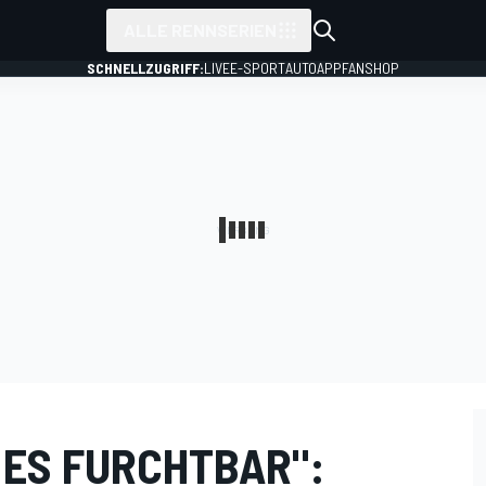
ALLE RENNSERIEN
SCHNELLZUGRIFF:
LIVE
E-SPORT
AUTO
APP
FANSHOP
 ES FURCHTBAR":