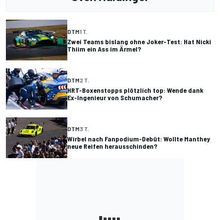
DTM
1 T.
Zwei Teams bislang ohne Joker-Test: Hat Nicki
Thiim ein Ass im Ärmel?
DTM
2 T.
HRT-Boxenstopps plötzlich top: Wende dank
Ex-Ingenieur von Schumacher?
DTM
3 T.
Wirbel nach Fanpodium-Debüt: Wollte Manthey
neue Reifen herausschinden?