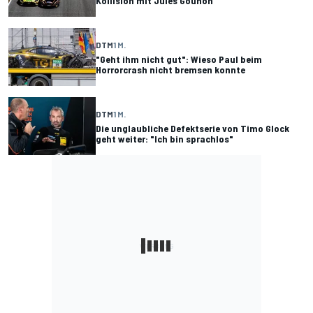
Kollision mit Jules Gounon
DTM
1 M.
"Geht ihm nicht gut": Wieso Paul beim
Horrorcrash nicht bremsen konnte
DTM
1 M.
Die unglaubliche Defektserie von Timo Glock
geht weiter: "Ich bin sprachlos"