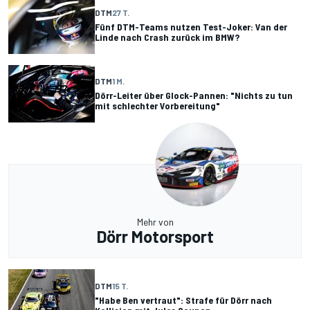
DTM
27 T.
Fünf DTM-Teams nutzen Test-Joker: Van der
Linde nach Crash zurück im BMW?
DTM
1 M.
Dörr-Leiter über Glock-Pannen: "Nichts zu tun
mit schlechter Vorbereitung"
Mehr von
Dörr Motorsport
DTM
15 T.
"Habe Ben vertraut": Strafe für Dörr nach