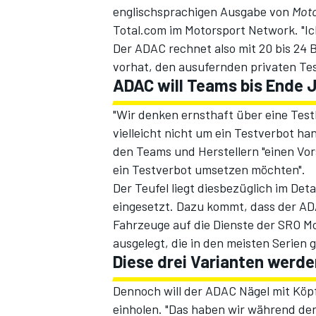
englischsprachigen Ausgabe von
Mot
Total.com im
Motorsport Network
. "
Der ADAC rechnet also mit 20 bis 24 
vorhat, den ausufernden privaten Te
ADAC will Teams bis Ende 
"Wir denken ernsthaft über eine Tes
vielleicht nicht um ein Testverbot han
den Teams und Herstellern "einen Vo
SPORTWAGEN
ein Testverbot umsetzen möchten".
Der Teufel liegt diesbezüglich im De
eingesetzt. Dazu kommt, dass der A
Fahrzeuge auf die Dienste der SRO Mot
ausgelegt, die in den meisten Serien
Diese drei Varianten wer
Dennoch will der ADAC Nägel mit Kö
einholen. "Das haben wir während der