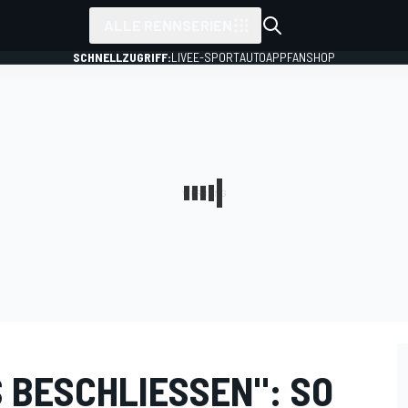
ALLE RENNSERIEN
SCHNELLZUGRIFF:
LIVE
E-SPORT
AUTO
APP
FANSHOP
BESCHLIESSEN": SO S