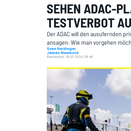
EHEN ADAC-PLÄ
ESTVERBOT A
Der ADAC will den ausufernden pri
ansagen: Wie man vorgehen möchte
Sven Haidinger
James Newbold
MOTOGP
Bearbeitet:
26.01.2024, 08:46