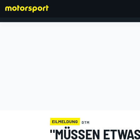
FORMEL 1
EILMELDUNG
DTM
"MÜSSEN ETWAS 