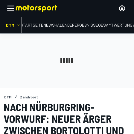
DTM
STARTSEITE
NEWS
KALENDER
ERGEBNISSE
GESAMTWERTUNG
DTM
Zandvoort
NACH NÜRBURGRING-
VORWURF: NEUER ÄRGER
ZWISCHEN BORTOLOTTI UND