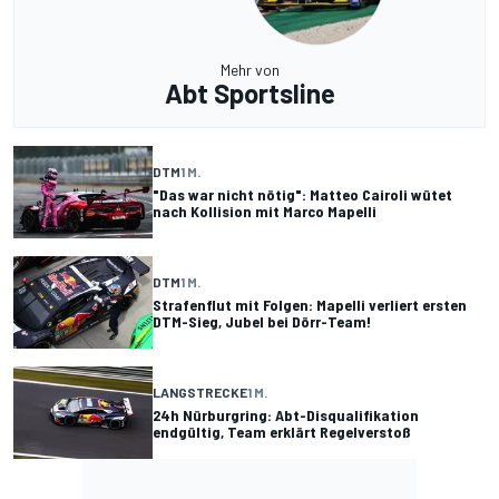
Mehr von
Abt Sportsline
DTM
1 M.
"Das war nicht nötig": Matteo Cairoli wütet
nach Kollision mit Marco Mapelli
DTM
1 M.
Strafenflut mit Folgen: Mapelli verliert ersten
DTM-Sieg, Jubel bei Dörr-Team!
LANGSTRECKE
1 M.
24h Nürburgring: Abt-Disqualifikation
endgültig, Team erklärt Regelverstoß