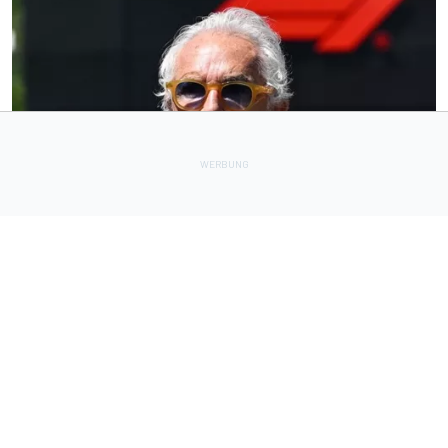
FORMEL 1
12 h
Radikale Briatore-Forderung: Formel 1 braucht 24
Sprintrennen