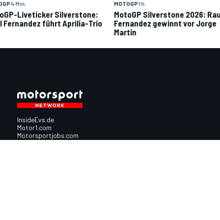
OGP
4 Min.
MOTOGP
1 h
oGP-Liveticker Silverstone:
MotoGP Silverstone 2026: Rau
l Fernandez führt Aprilia-Trio
Fernandez gewinnt vor Jorge
Martin
InsideEvs.de
Motor1.com
Motorsportjobs.com
Autosport.com
Motorsportstats.com
Nutzungsbedingungen
Cookie-Richtlinien
Datenschutzrichtlinie
Utiq verwalte
© 2026
Motorsport Network
Alle Rechte vorbehalten.