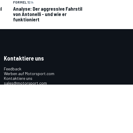
FORMEL 1
2 h
l
Analyse: Der aggressive Fahrstil
von Antonelli - und wie er
funktioniert
Kontaktiere uns
Feedback
Werben auf Motorsport.com
Kontaktiere uns
sales@motorsport.com
Hans-Pinsel-Straße 9b
85540 Haar
Germany
n