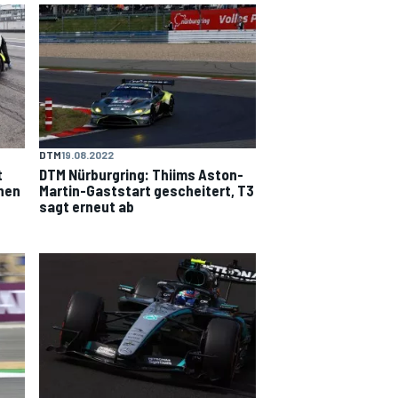
DTM
19.08.2022
t
DTM Nürburgring: Thiims Aston-
hen
Martin-Gaststart gescheitert, T3
sagt erneut ab