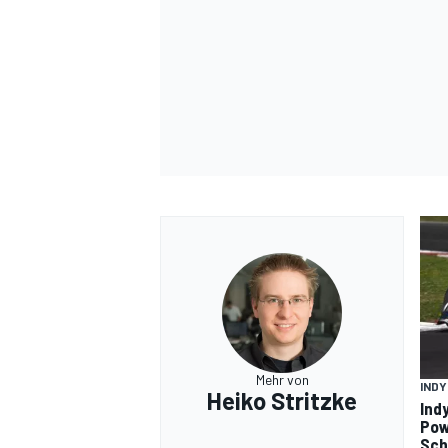
Mehr von
IND
Heiko Stritzke
Ind
Pow
Sch