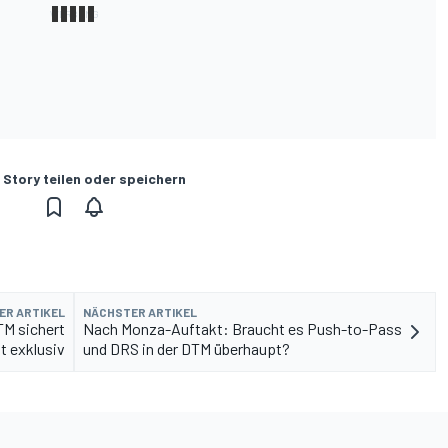
 Story teilen oder speichern
ER ARTIKEL
NÄCHSTER ARTIKEL
DTM sichert
Nach Monza-Auftakt: Braucht es Push-to-Pass
t exklusiv
und DRS in der DTM überhaupt?