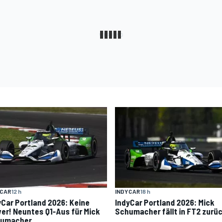
YCAR
12 h
INDYCAR
18 h
yCar Portland 2026: Keine
IndyCar Portland 2026: Mick
er! Neuntes Q1-Aus für Mick
Schumacher fällt in FT2 zurü
umacher