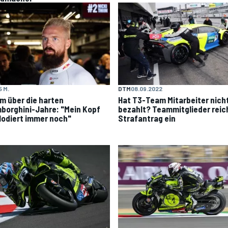
5 M.
DTM
08.09.2022
im über die harten
Hat T3-Team Mitarbeiter nich
borghini-Jahre: "Mein Kopf
bezahlt? Teammitglieder reic
lodiert immer noch"
Strafantrag ein