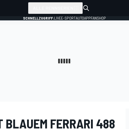
ALLE RENNSERIEN
SCHNELLZUGRIFF:
LIVE
E-SPORT
AUTO
APP
FANSHOP
T BLAUEM FERRARI 488