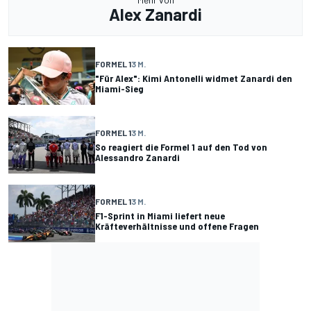
Alex Zanardi
FORMEL 1
3 M.
"Für Alex": Kimi Antonelli widmet Zanardi den
Miami-Sieg
FORMEL 1
3 M.
So reagiert die Formel 1 auf den Tod von
Alessandro Zanardi
FORMEL 1
3 M.
F1-Sprint in Miami liefert neue
Kräfteverhältnisse und offene Fragen