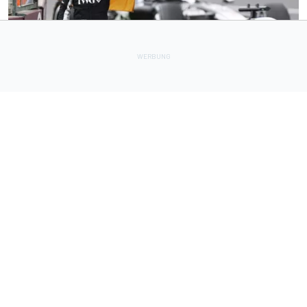
FORMEL 1
2 h
"Etwas anderes erwartet": Experte zweifelt an Motivation
von Bottas