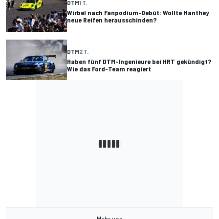
DTM
1 T.
Wirbel nach Fanpodium-Debüt: Wollte Manthey
neue Reifen herausschinden?
DTM
2 T.
Haben fünf DTM-Ingenieure bei HRT gekündigt?
Wie das Ford-Team reagiert
Mehr von