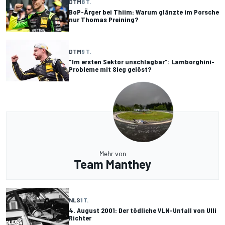
DTM
8 T.
BoP-Ärger bei Thiim: Warum glänzte im Porsche
nur Thomas Preining?
DTM
9 T.
"Im ersten Sektor unschlagbar": Lamborghini-
Probleme mit Sieg gelöst?
Mehr von
Team Manthey
NLS
1 T.
4. August 2001: Der tödliche VLN-Unfall von Ulli
Richter