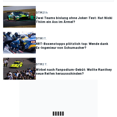
DTM
21 h
Zwei Teams bislang ohne Joker-Test: Hat Nicki
Thiim ein Ass im Ärmel?
DTM
1 T.
HRT-Boxenstopps plötzlich top: Wende dank
Ex-Ingenieur von Schumacher?
DTM
2 T.
Wirbel nach Fanpodium-Debüt: Wollte Manthey
neue Reifen herausschinden?