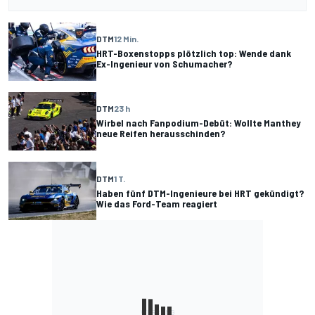
DTM
12 Min.
HRT-Boxenstopps plötzlich top: Wende dank
Ex-Ingenieur von Schumacher?
DTM
23 h
Wirbel nach Fanpodium-Debüt: Wollte Manthey
neue Reifen herausschinden?
DTM
1 T.
Haben fünf DTM-Ingenieure bei HRT gekündigt?
Wie das Ford-Team reagiert