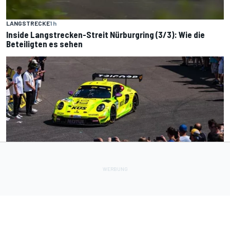
LANGSTRECKE
1 h
Inside Langstrecken-Streit Nürburgring (3/3): Wie die
Beteiligten es sehen
DTM
1 h
Fanpodium-Premiere sorgt für Wirbel: Wollte Manthey
neue Reifen?