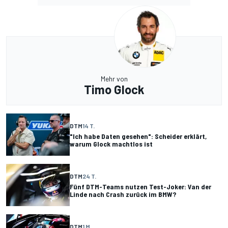
Mehr von
Timo Glock
DTM
14 T.
"Ich habe Daten gesehen": Scheider erklärt,
warum Glock machtlos ist
DTM
24 T.
Fünf DTM-Teams nutzen Test-Joker: Van der
Linde nach Crash zurück im BMW?
DTM
1 M.