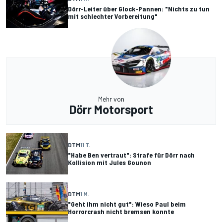
Dörr-Leiter über Glock-Pannen: "Nichts zu tun
mit schlechter Vorbereitung"
Mehr von
Dörr Motorsport
DTM
11 T.
"Habe Ben vertraut": Strafe für Dörr nach
Kollision mit Jules Gounon
DTM
1 M.
"Geht ihm nicht gut": Wieso Paul beim
Horrorcrash nicht bremsen konnte