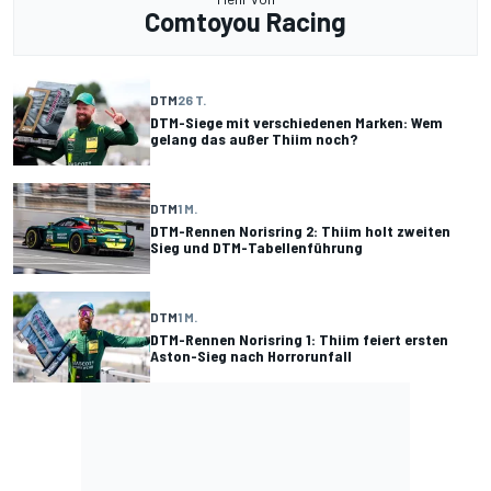
Comtoyou Racing
DTM
26 T.
DTM-Siege mit verschiedenen Marken: Wem
gelang das außer Thiim noch?
DTM
1 M.
DTM-Rennen Norisring 2: Thiim holt zweiten
Sieg und DTM-Tabellenführung
DTM
1 M.
DTM-Rennen Norisring 1: Thiim feiert ersten
Aston-Sieg nach Horrorunfall