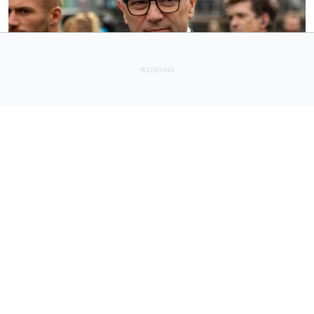
FORMEL 1
1 h
Wie steht die Formel 1 zu den Motorenplänen der FIA,
Stefano?