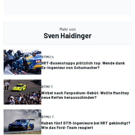
Mehr von
Sven Haidinger
DTM
2 h
HRT-Boxenstopps plötzlich top: Wende dank
Ex-Ingenieur von Schumacher?
DTM
1 T.
Wirbel nach Fanpodium-Debüt: Wollte Manthey
neue Reifen herausschinden?
DTM
2 T.
Haben fünf DTM-Ingenieure bei HRT gekündigt?
Wie das Ford-Team reagiert