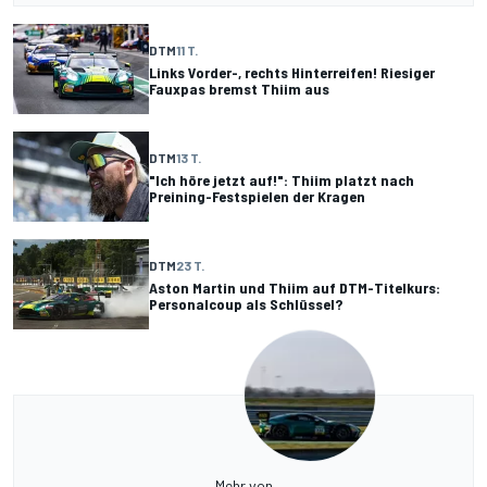
DTM
11 T.
Links Vorder-, rechts Hinterreifen! Riesiger
Fauxpas bremst Thiim aus
DTM
13 T.
"Ich höre jetzt auf!": Thiim platzt nach
Preining-Festspielen der Kragen
DTM
23 T.
Aston Martin und Thiim auf DTM-Titelkurs:
Personalcoup als Schlüssel?
Mehr von