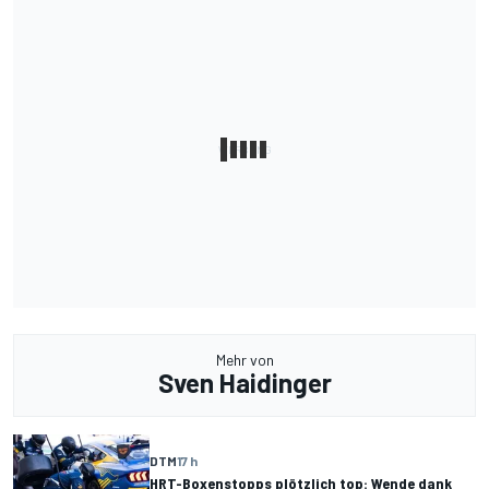
Mehr von
Sven Haidinger
DTM
17 h
HRT-Boxenstopps plötzlich top: Wende dank