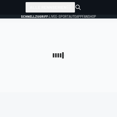
ALLE RENNSERIEN
SCHNELLZUGRIFF:
LIVE
E-SPORT
AUTO
APP
FANSHOP