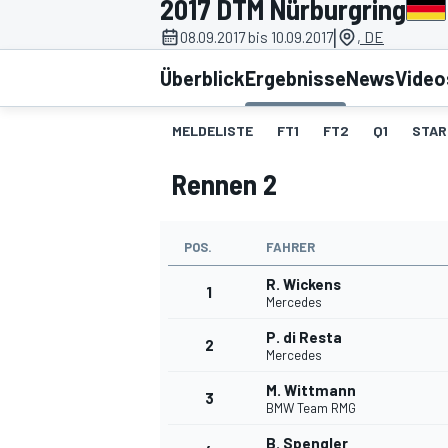
2017 DTM Nürburgring
|
08.09.2017 bis 10.09.2017
, DE
Überblick
Ergebnisse
News
Video
MELDELISTE
FT1
FT2
Q1
STAR
Rennen 2
MOTOGP
POS.
FAHRER
R. Wickens
1
Mercedes
P. di Resta
2
Mercedes
M. Wittmann
3
BMW Team RMG
B. Spengler