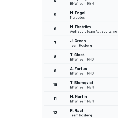
4
BMW Team RBM
M. Engel
5
Mercedes
M. Ekström
6
Audi Sport Team Abt Sportsline
DTM
J. Green
7
Team Rosberg
T. Glock
8
BMW Team RMG
A. Farfus
9
BMW Team RMG
T. Blomqvist
10
BMW Team RBM
M. Martin
11
BMW Team RBM
R. Rast
12
Team Rosberg