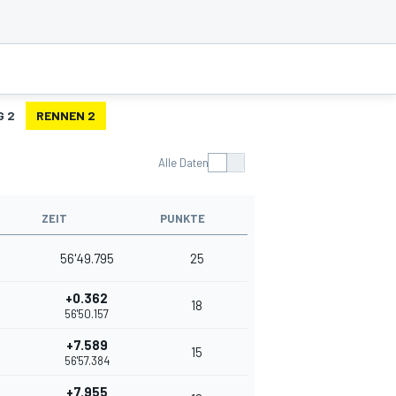
G 2
RENNEN 2
Alle Daten
ZEIT
PUNKTE
56'49.795
25
+0.362
18
56'50.157
+7.589
15
56'57.384
+7.955