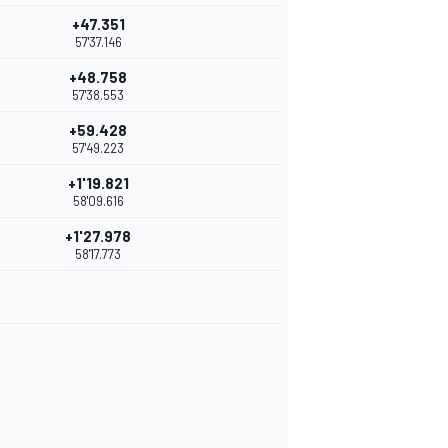
+47.351
57'37.146
+48.758
57'38.553
+59.428
57'49.223
+1'19.821
58'09.616
+1'27.978
58'17.773