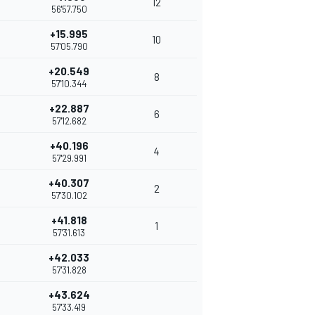
12
56'57.750
+15.995
10
57'05.790
+20.549
8
57'10.344
+22.887
6
57'12.682
+40.196
4
57'29.991
+40.307
2
57'30.102
+41.818
1
57'31.613
+42.033
57'31.828
+43.624
57'33.419