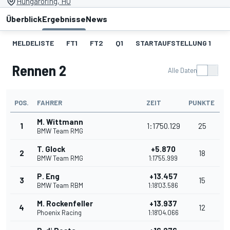
Hungaroring, HU
Überblick
Ergebnisse
News
MELDELISTE
FT1
FT2
Q1
STARTAUFSTELLUNG 1
R
Rennen 2
Alle Daten
POS.
FAHRER
ZEIT
PUNKTE
M. Wittmann
1
1:17'50.129
25
BMW Team RMG
T. Glock
+5.870
2
18
BMW Team RMG
1:17'55.999
P. Eng
+13.457
3
15
BMW Team RBM
1:18'03.586
M. Rockenfeller
+13.937
4
12
Phoenix Racing
1:18'04.066