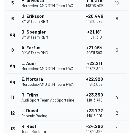
P. di Resta
+16.276
5
10
Mercedes-AMG DTM Team HWA
1:18'06.405
J. Eriksson
+20.446
6
8
BMW Team RBM
1:18'10.575
B. Spengler
+21.181
dq
BMW Team RBM
1:18'11.310
A. Farfus
+21.464
8
6
BMW Team RMG
1:18'11.593
L. Auer
+22.211
dq
Mercedes-AMG DTM Team HWA
1:18'12.340
E. Mortara
+22.928
dq
Mercedes-AMG DTM Team HWA
1:18'13.057
R. Frijns
+23.350
11
4
Audi Sport Team Abt Sportsline
1:18'13.479
L. Duval
+23.772
12
2
Phoenix Racing
1:18'13.901
R. Rast
+24.263
13
1
Team Rosberg
1:18'14.392