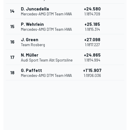
D. Juncadella
+24.580
14
Mercedes-AMG DTM Team HWA
1:18'14.709
P. Wehrlein
+25.185
15
Mercedes-AMG DTM Team HWA
1:18'15.314
J. Green
+27.098
16
Team Rosberg
1:18'17.227
N. Müller
+24.865
17
Audi Sport Team Abt Sportsline
1:18'14.994
G. Paffett
+1'15.907
18
Mercedes-AMG DTM Team HWA
1:19'06.036