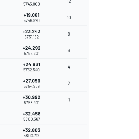
12
57'45.800
+19.061
10
57'46.970
+23.243
8
57'51.152
+24.292
6
57'52.201
+24.631
4
57'52.540
+27.050
2
57'54.959
+30.992
1
57'58.901
+32.458
58'00.367
+32.803
58'00.712