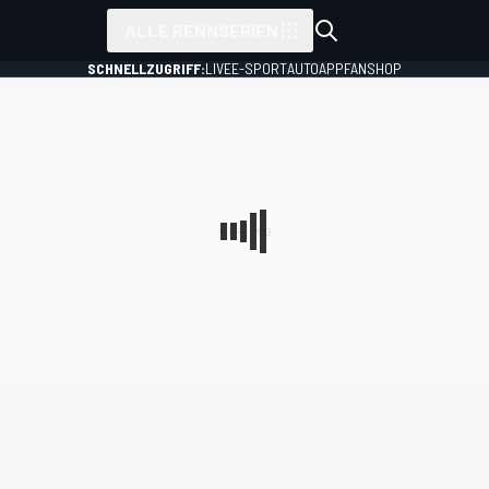
ALLE RENNSERIEN
SCHNELLZUGRIFF:
LIVE
E-SPORT
AUTO
APP
FANSHOP