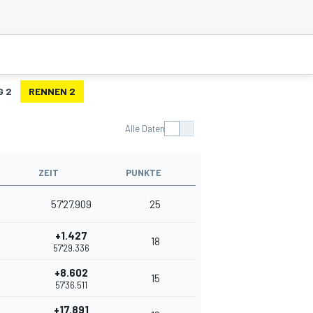
G 2
RENNEN 2
Alle Daten
ZEIT
PUNKTE
57'27.909
25
+1.427
18
57'29.336
+8.602
15
57'36.511
+17.891