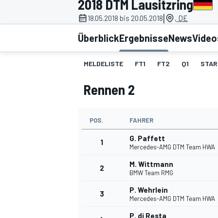
2018 DTM Lausitzring
|
18.05.2018 bis 20.05.2018
, DE
Überblick
Ergebnisse
News
Video
MELDELISTE
FT1
FT2
Q1
STAR
Rennen 2
MOTOGP
POS.
FAHRER
G. Paffett
1
Mercedes-AMG DTM Team HWA
M. Wittmann
2
BMW Team RMG
P. Wehrlein
3
Mercedes-AMG DTM Team HWA
P. di Resta