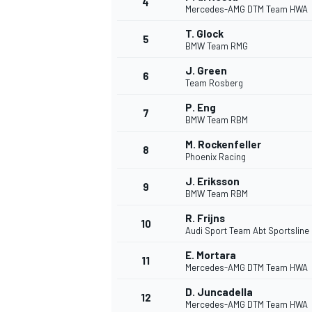
4
Mercedes-AMG DTM Team HWA
T. Glock
5
BMW Team RMG
J. Green
6
Team Rosberg
DTM
P. Eng
7
BMW Team RBM
M. Rockenfeller
8
Phoenix Racing
J. Eriksson
9
BMW Team RBM
R. Frijns
10
Audi Sport Team Abt Sportsline
E. Mortara
11
Mercedes-AMG DTM Team HWA
D. Juncadella
12
Mercedes-AMG DTM Team HWA