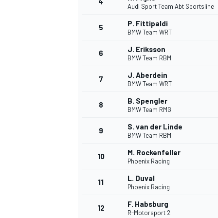
4
Audi Sport Team Abt Sportsline
P. Fittipaldi
5
BMW Team WRT
J. Eriksson
6
BMW Team RBM
DTM
J. Aberdein
7
BMW Team WRT
B. Spengler
8
BMW Team RMG
S. van der Linde
9
BMW Team RBM
M. Rockenfeller
10
Phoenix Racing
L. Duval
11
Phoenix Racing
F. Habsburg
12
R-Motorsport 2