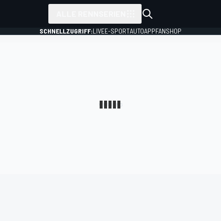
ALLE RENNSERIEN
SCHNELLZUGRIFF:
LIVE
E-SPORT
AUTO
APP
FANSHOP