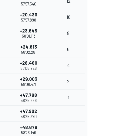
12
57'57.540
+20.430
10
57'57.898
+23.645
8
58'01.113
+24.813
6
58'02.281
+28.460
4
58'05.928
+29.003
2
58'06.471
+47.798
1
58'25.266
+47.902
58'25.370
+48.678
58'26.146