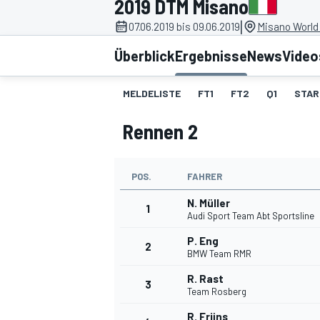
2019 DTM Misano
|
07.06.2019 bis 09.06.2019
Misano World 
Überblick
Ergebnisse
News
Video
MELDELISTE
FT1
FT2
Q1
STAR
Rennen 2
MOTOGP
POS.
FAHRER
N. Müller
1
Audi Sport Team Abt Sportsline
P. Eng
2
BMW Team RMR
R. Rast
3
Team Rosberg
R. Frijns