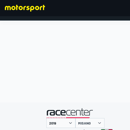
FORMEL 1
präsentiert von
MISANO