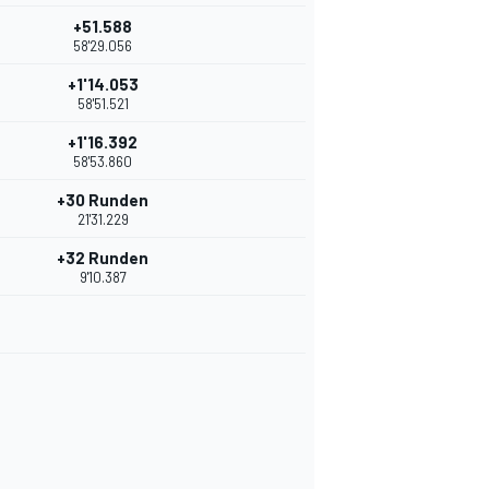
+51.588
58'29.056
+1'14.053
58'51.521
+1'16.392
58'53.860
+30 Runden
21'31.229
+32 Runden
9'10.387