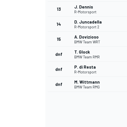
J. Dennis
13
R-Motorsport
D. Juncadella
14
R-Motorsport 2
A. Dovizioso
15
BMW Team WRT
T. Glock
dnf
BMW Team RMR
P. di Resta
dnf
R-Motorsport
M. Wittmann
dnf
BMW Team RMG