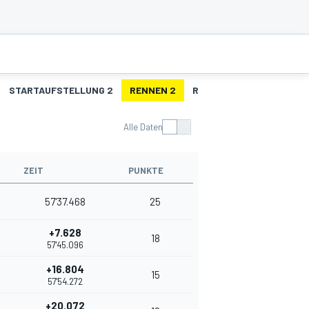
STARTAUFSTELLUNG 2
RENNEN 2
R2 - SCHNELLSTE RUNDE
Alle Daten
ZEIT
PUNKTE
57'37.468
25
+7.628
18
57'45.096
+16.804
15
57'54.272
+20.072