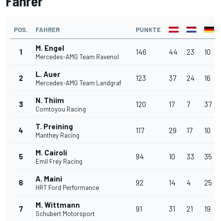
Fahrer
POS.
FAHRER
PUNKTE
M. Engel
1
146
44
23
10
Mercedes-AMG Team Ravenol
L. Auer
2
123
37
24
16
Mercedes-AMG Team Landgraf
N. Thiim
3
120
17
7
37
Comtoyou Racing
T. Preining
4
117
29
17
10
Manthey Racing
M. Cairoli
5
94
10
33
35
Emil Frey Racing
A. Maini
6
92
14
4
25
HRT Ford Performance
M. Wittmann
7
91
31
21
19
Schubert Motorsport