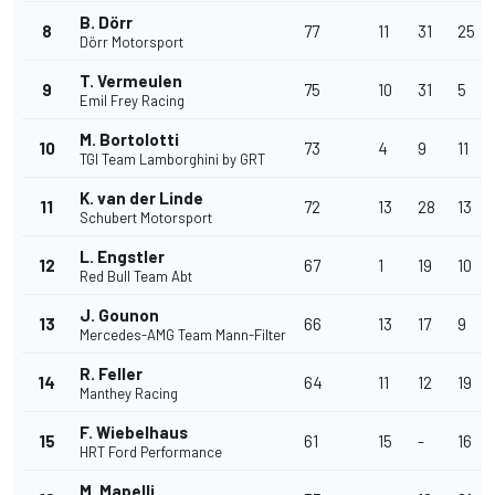
B. Dörr
8
77
11
31
25
Dörr Motorsport
T. Vermeulen
9
75
10
31
5
Emil Frey Racing
M. Bortolotti
10
73
4
9
11
TGI Team Lamborghini by GRT
K. van der Linde
11
72
13
28
13
Schubert Motorsport
L. Engstler
12
67
1
19
10
Red Bull Team Abt
J. Gounon
13
66
13
17
9
Mercedes-AMG Team Mann-Filter
R. Feller
14
64
11
12
19
Manthey Racing
F. Wiebelhaus
15
61
15
-
16
HRT Ford Performance
M. Mapelli