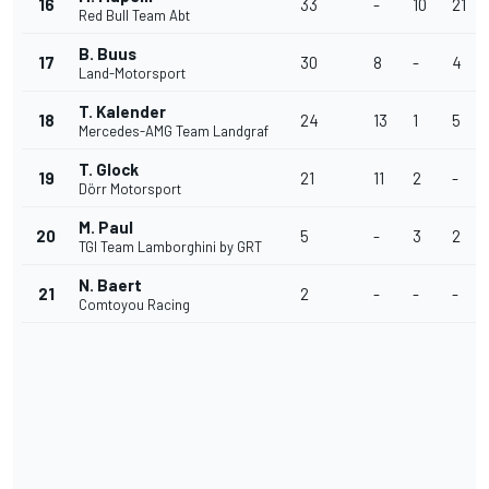
16
33
-
10
21
Red Bull Team Abt
B. Buus
17
30
8
-
4
Land-Motorsport
T. Kalender
18
24
13
1
5
Mercedes-AMG Team Landgraf
T. Glock
19
21
11
2
-
Dörr Motorsport
M. Paul
20
5
-
3
2
TGI Team Lamborghini by GRT
N. Baert
21
2
-
-
-
Comtoyou Racing