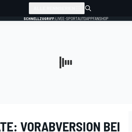
ALLE RENNSERIEN
SCHNELLZUGRIFF:
LIVE
E-SPORT
AUTO
APP
FANSHOP
TE: VORABVERSION BEI