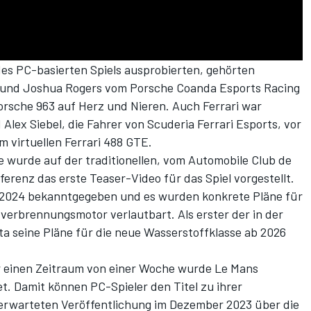
 des PC-basierten Spiels ausprobierten, gehörten
und Joshua Rogers vom Porsche Coanda Esports Racing
orsche 963 auf Herz und Nieren. Auch Ferrari war
Alex Siebel, die Fahrer von Scuderia Ferrari Esports, vor
m virtuellen Ferrari 488 GTE.
e wurde auf der traditionellen, vom Automobile Club de
nferenz
das erste Teaser-Video für das Spiel
vorgestellt.
2024
bekanntgegeben und es wurden
konkrete Pläne für
fverbrennungsmotor
verlautbart. Als erster der in der
a seine Pläne für die neue Wasserstoffklasse ab 2026
ür einen Zeitraum von einer Woche wurde
Le Mans
t. Damit können PC-Spieler den Titel zu ihrer
erwarteten Veröffentlichung im Dezember 2023 über die